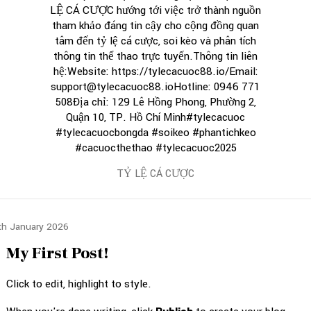
LỆ CÁ CƯỢC hướng tới việc trở thành nguồn
tham khảo đáng tin cậy cho cộng đồng quan
tâm đến tỷ lệ cá cược, soi kèo và phân tích
thông tin thể thao trực tuyến.Thông tin liên
hệ:Website: https://tylecacuoc88.io/Email:
support@tylecacuoc88.ioHotline: 0946 771
508Địa chỉ: 129 Lê Hồng Phong, Phường 2,
Quận 10, TP. Hồ Chí Minh#tylecacuoc
#tylecacuocbongda #soikeo #phantichkeo
#cacuocthethao #tylecacuoc2025
TỶ LỆ CÁ CƯỢC
th January 2026
My First Post!
Click to edit, highlight to style.